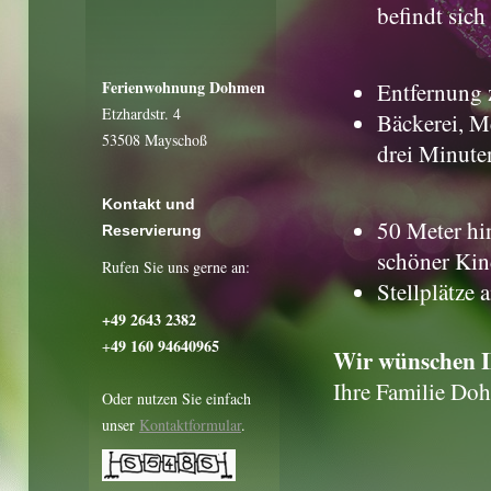
befindt sich
Ferienwohnung Dohmen
Entfernung 
Etzhardstr. 4
Bäckerei, M
53508 Mayschoß
drei Minute
Kontakt und
50 Meter hi
Reservierung
schöner Kind
Rufen Sie uns gerne an:
Stellplätze
+49 2643 2382
49 160 94640965
+
Wir wünschen Ih
Ihre Familie Do
Oder nutzen Sie einfach
unser
Kontaktformular
.