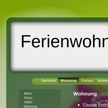
Ferienwoh
Startseite
Wohnung
Freizeit
Anreis
Wohnung
Bilder
Preise
AGB's
Unsere Ferei
Wohnung