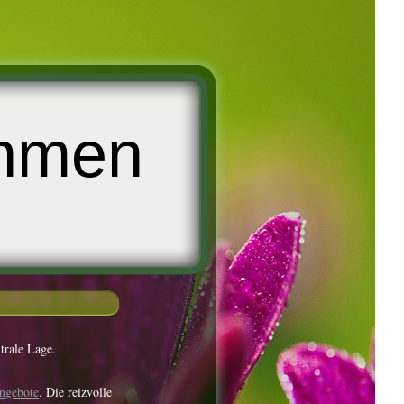
ohmen
trale Lage.
angebote
. Die reizvolle