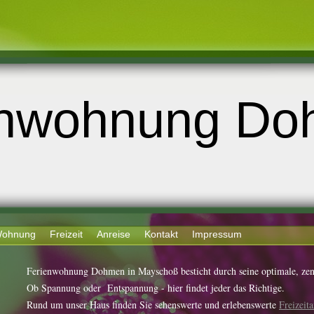
enwohnung D
ohnung
Freizeit
Anreise
Kontakt
Impressum
Ferienwohnung Dohmen in Mayschoß besticht durch seine optimale, zen
Ob Spannung oder Entspannung - hier findet jeder das Richtige.
Rund um unser Haus finden Sie sehenswerte und erlebenswerte
Freizeit